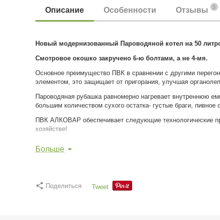
5
Описание
Особенности
Отзывы
Новый модернизованный Пароводяной котел на 50 литр
Смотровое окошко закручено 6-ю болтами, а не 4-мя.
Основное преимущество ПВК в сравнении с другими перегонн
элементом, это защищает от пригорания, улучшая органолеп
Пароводяная рубашка равномерно нагревает внутреннюю емк
большим количеством сухого остатка- густые браги, пивное 
ПВК АЛКОВАР обеспечивает следующие технологические про
хозяйстве!
Достоинства котла:
Больше
Цена указана уже со всеми основными узлами!
Конусная крышка фиксируется хомутом из нержавеюще
Широкая заливная горловина соответствует диаметру 
Поделиться
Tweet
Пароводяная рубашка обеспечивает приготовление зат
Возможность использования пароводяной рубашки в к
Встроенный ТЭН в пароводяную рубашку обеспечивает