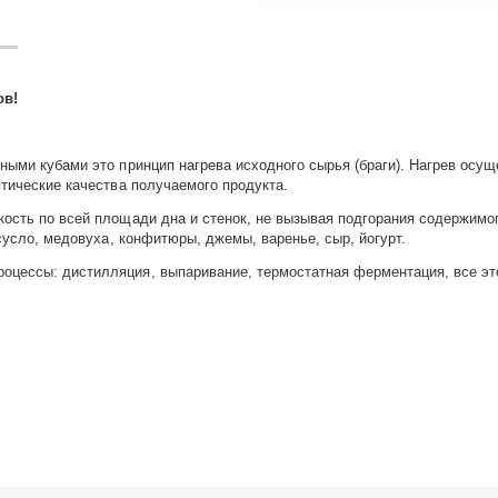
ов!
ыми кубами это принцип нагрева исходного сырья (браги). Нагрев осущ
тические качества получаемого продукта.
ость по всей площади дна и стенок, не вызывая подгорания содержимо
сусло, медовуха, конфитюры, джемы, варенье, сыр, йогурт.
цессы: дистилляция, выпаривание, термостатная ферментация, все эт
й стали, имеет смотровое окно, конус увеличивает полезный объем ПВ
самого котла!
оров, варки сусла без пригорания!
ачестве контура охлаждения!
 равномерный нагрев по всей поверхности куба!