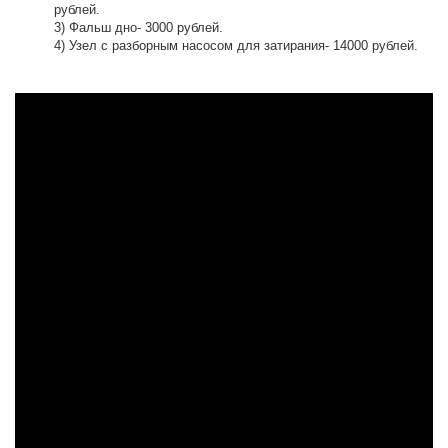
рублей.
3) Фальш дно- 3000 рублей.
4) Узел с разборным насосом для затирания- 14000 рублей.