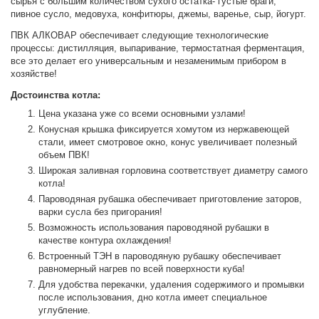
сырья с большим количеством сухого остатка- густые браги,
пивное сусло, медовуха, конфитюры, джемы, варенье, сыр, йогурт.
ПВК АЛКОВАР обеспечивает следующие технологические
процессы: дистилляция, выпаривание, термостатная ферментация,
все это делает его универсальным и незаменимым прибором в
хозяйстве!
Достоинства котла:
Цена указана уже со всеми основными узлами!
Конусная крышка фиксируется хомутом из нержавеющей
стали, имеет смотровое окно, конус увеличивает полезный
объем ПВК!
Широкая заливная горловина соответствует диаметру самого
котла!
Пароводяная рубашка обеспечивает приготовление заторов,
варки сусла без пригорания!
Возможность использования пароводяной рубашки в
качестве контура охлаждения!
Встроенный ТЭН в пароводяную рубашку обеспечивает
равномерный нагрев по всей поверхности куба!
Для удобства перекачки, удаления содержимого и промывки
после использования, дно котла имеет специальное
углубление.