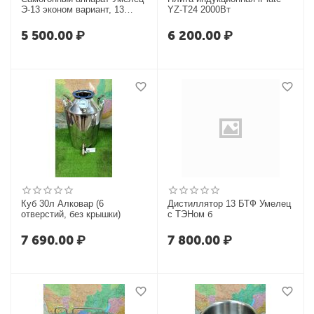
Э-13 эконом вариант, 13
YZ-T24 2000Вт
литров
5 500.00
₽
6 200.00
₽
Куб 30л Алковар (6
Дистиллятор 13 БТФ Умелец
отверстий, без крышки)
с ТЭНом б
7 690.00
₽
7 800.00
₽