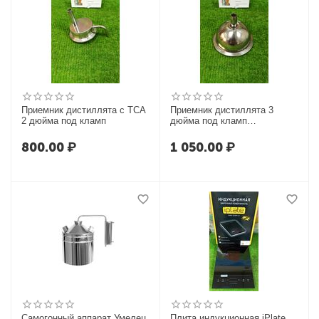
Приемник дистиллята с ТСА
Приемник дистиллята 3
2 дюйма под кламп
дюйма под кламп
"АЛКОВАР"
800.00
₽
1 050.00
₽
Самогонный аппарат Умелец
Плита индукционная iPlate