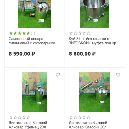
(1)
Самогонный аппарат
Куб 37 л. без крышки с
фланцевый c сухопарником,
ЗИГОВКОЙ+ муфта под кран
Умелец-БТФ с ТЭНом
+ выход под ТЭН
8 590.00
₽
8 600.00
₽
Дистиллятор бытовой
Дистиллятор бытовой
Алковар Уфимец 20л
Алковар Классик 20л