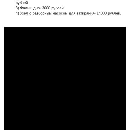
рублей.
3) Фальш дно- 3000 рублей.
4) Узел с разборным насосом для затирания- 14000 рублей.