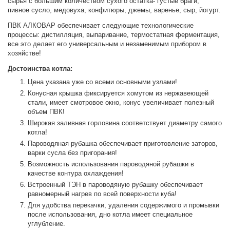
сырья с большим количеством сухого остатка- густые браги,
пивное сусло, медовуха, конфитюры, джемы, варенье, сыр, йогурт.
ПВК АЛКОВАР обеспечивает следующие технологические
процессы: дистилляция, выпаривание, термостатная ферментация,
все это делает его универсальным и незаменимым прибором в
хозяйстве!
Достоинства котла:
Цена указана уже со всеми основными узлами!
Конусная крышка фиксируется хомутом из нержавеющей
стали, имеет смотровое окно, конус увеличивает полезный
объем ПВК!
Широкая заливная горловина соответствует диаметру самого
котла!
Пароводяная рубашка обеспечивает приготовление заторов,
варки сусла без пригорания!
Возможность использования пароводяной рубашки в
качестве контура охлаждения!
Встроенный ТЭН в пароводяную рубашку обеспечивает
равномерный нагрев по всей поверхности куба!
Для удобства перекачки, удаления содержимого и промывки
после использования, дно котла имеет специальное
углубление.