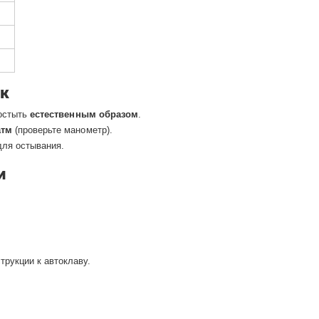
ок
 остыть
естественным образом
.
атм
(проверьте манометр).
для остывания.
и
трукции к автоклаву.