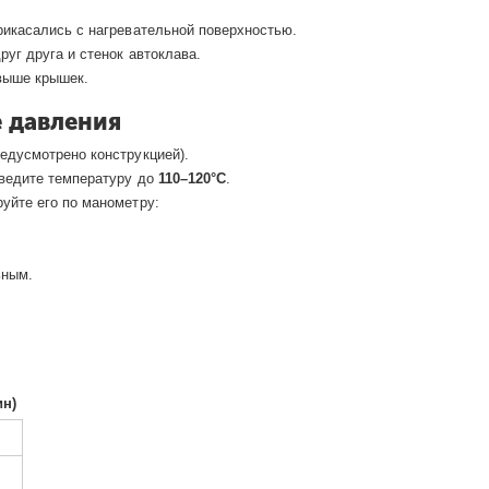
рикасались с нагревательной поверхностью.
руг друга и стенок автоклава.
ыше крышек.
е давления
едусмотрено конструкцией).
оведите температуру до
110–120°C
.
уйте его по манометру:
ьным.
н)