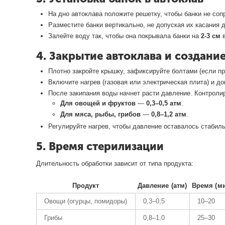
На дно автоклава положите решетку, чтобы банки не соп
Разместите банки вертикально, не допуская их касания д
Залейте воду так, чтобы она покрывала банки на
2-3 см
в
4. Закрытие автоклава и создани
Плотно закройте крышку, зафиксируйте болтами (если пр
Включите нагрев (газовая или электрическая плита) и д
После закипания воды начнет расти давление. Контролир
Для овощей и фруктов
—
0,3–0,5 атм
.
Для мяса, рыбы, грибов
—
0,8–1,2 атм
.
Регулируйте нагрев, чтобы давление оставалось стабил
5. Время стерилизации
Длительность обработки зависит от типа продукта:
Продукт
Давление (атм)
Время (ми
Овощи (огурцы, помидоры)
0,3–0,5
10–20
Грибы
0,8–1,0
25–30